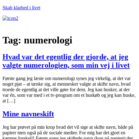
Skab klarhed i livet
Menu
Tag:
numerologi
Hvad var det egentlig der gjorde, at jeg
valgte numerologien, som min vej i livet
Første gang jeg læste om numerologi synes jeg virkelig, at det var
noget pjat – at tænke sig, at mennesker valgte at skifte navn, hvad
troede de egentlig at det ville gøre for dem. Jeg kan husker, at der
var én, som var med i et tv-program om et huskøb og jeg kan huske,
at […]
Mine navneskift
Jeg har prøvet på min krop hvad det vil sige at skifte navn, både på
papirer men også på de sociale medier. For mig har det gjort en
kæmpe forskel!! Første gang jeg skiftede navn (kun på papiret) der