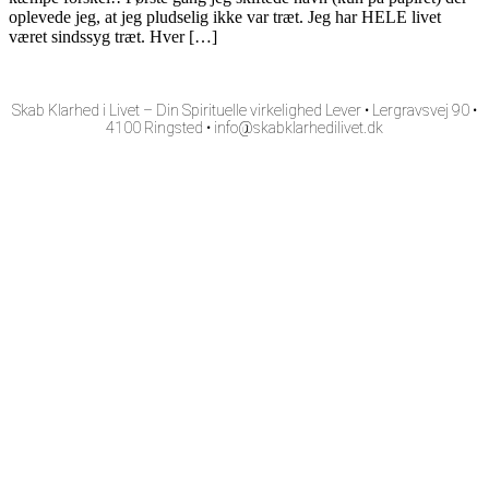
oplevede jeg, at jeg pludselig ikke var træt. Jeg har HELE livet
været sindssyg træt. Hver […]
Skab Klarhed i Livet – Din Spirituelle virkelighed Lever ​• Lergravsvej 90 ​•
4100 Ringsted • info@skabklarhedilivet.dk